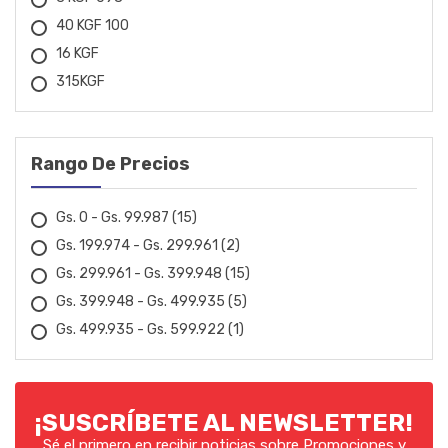
EDA
40 KGF 100
16 KGF
ELECTROPLASTIC
315KGF
EMEB
FAESIN
Rango De Precios
FANEP
Gs. 0 - Gs. 99.987
(15)
FERMAK
Gs. 199.974 - Gs. 299.961
(2)
Gs. 299.961 - Gs. 399.948
(15)
FIAC
Gs. 399.948 - Gs. 499.935
(5)
FIOLUX
Gs. 499.935 - Gs. 599.922
(1)
FLACH
FOX
¡SUSCRÍBETE AL NEWSLETTER!
Sé el primero en recibir noticias sobre Promociones y