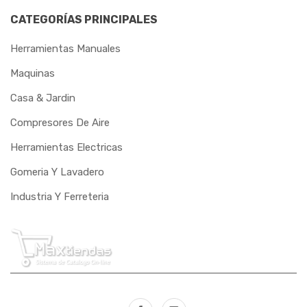
CATEGORÍAS PRINCIPALES
PANDOLFO
Herramientas Manuales
PAULIMODAR
Maquinas
PEM
Casa & Jardin
PERFIL
Compresores De Aire
PRESSURE
Herramientas Electricas
Gomeria Y Lavadero
PUMA
Industria Y Ferreteria
RASTREAR
RAVEN
REBOUCAS
RIBEIRO