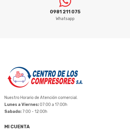
ITACORDAS
0981 211 075
Whatsapp
KORTEK
LEDAN
LENOX
LIDER
LONAFORTE
LUBEFER
MADEMIL
Nuestro Horario de Atención comercial.
Lunes a Viernes:
07:00 a 17:00h
MAR-GIRIUS
Sabado:
7:00 - 12:00h
MARCON
MI CUENTA