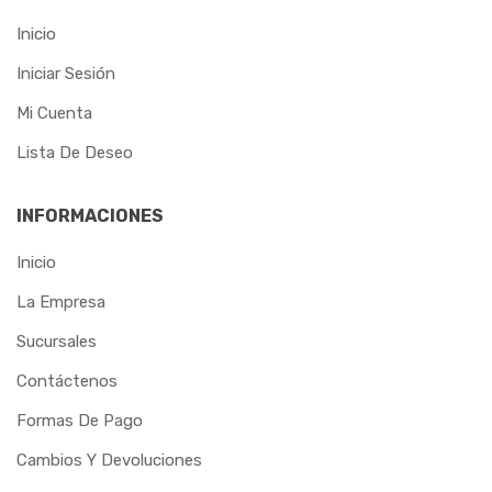
MAX
Inicio
METALCAVA
Iniciar Sesión
METALMATRIX
Mi Cuenta
Lista De Deseo
METALPLAN
MGS
INFORMACIONES
MORETZSOHN
Inicio
MOTOMIL
La Empresa
Sucursales
NORTEFIOS
Contáctenos
OSBORN
Formas De Pago
OXIGEN
Cambios Y Devoluciones
PAMPEANO