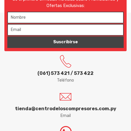
FVA
Ofertas Exclusivas:
GARTHEN
GEDORE
GOLD
Suscribirse
HALTBAR
HYDRONLUBZ
(061) 573 421 / 573 422
IBIRA
Teléfono
ICDER
IMAR
tienda@centrodeloscompresores.com.py
INPACOM
Email
IRWIN