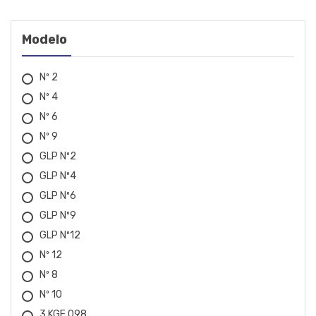
BIGOLAR
BOSCH
Modelo
BOVENAU
Nº 2
CARBOGRAFITE
Nº 4
Nº 6
CESTARI
Nº 9
CHICAGO
GLP Nº2
GLP Nº4
CID
GLP Nº6
COBIX
GLP Nº9
GLP Nº12
CROMATELL
Nº 12
DRAKAR
Nº 8
Nº 10
EBERLE
3 KGF 098