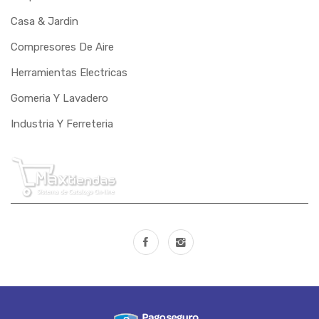
Casa & Jardin
PERFIL
Compresores De Aire
PRESSURE
Herramientas Electricas
PUMA
Gomeria Y Lavadero
RASTREAR
Industria Y Ferreteria
RAVEN
REBOUCAS
RIBEIRO
RIO CLARO
RIOSUL
ROCAMA