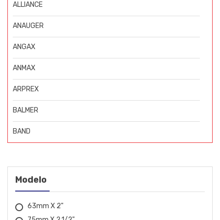
ALLIANCE
ANAUGER
ANGAX
ANMAX
ARPREX
BALMER
BAND
BIGOLAR
BOSCH
Modelo
BOVENAU
63mm X 2"
CARBOGRAFITE
75mm X 2.1/2"