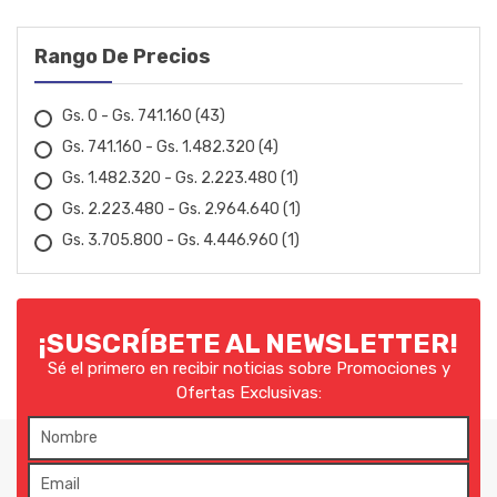
FAESIN
90X75MM
Rango De Precios
110X90MM
FANEP
25X20MM
FERMAK
Gs. 0 - Gs. 741.160
(43)
32X25MM
Gs. 741.160 - Gs. 1.482.320
(4)
40X25MM
FIAC
Gs. 1.482.320 - Gs. 2.223.480
(1)
40X32MM
FIOLUX
Gs. 2.223.480 - Gs. 2.964.640
(1)
50X25MM
Gs. 3.705.800 - Gs. 4.446.960
(1)
50x40 MM
FLACH
63X25MM
FOX
63X32MM
¡SUSCRÍBETE AL NEWSLETTER!
63x40mm
FVA
Sé el primero en recibir noticias sobre Promociones y
25mm
Ofertas Exclusivas:
GARTHEN
32mm
40mm
GEDORE
50mm
GOLD
20mm