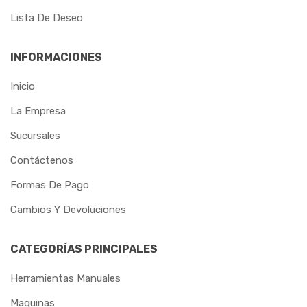
METALPLAN
Lista De Deseo
MGS
INFORMACIONES
MORETZSOHN
Inicio
MOTOMIL
La Empresa
NORTEFIOS
Sucursales
OSBORN
Contáctenos
OXIGEN
Formas De Pago
Cambios Y Devoluciones
PAMPEANO
PANDOLFO
CATEGORÍAS PRINCIPALES
PAULIMODAR
Herramientas Manuales
PEM
Maquinas