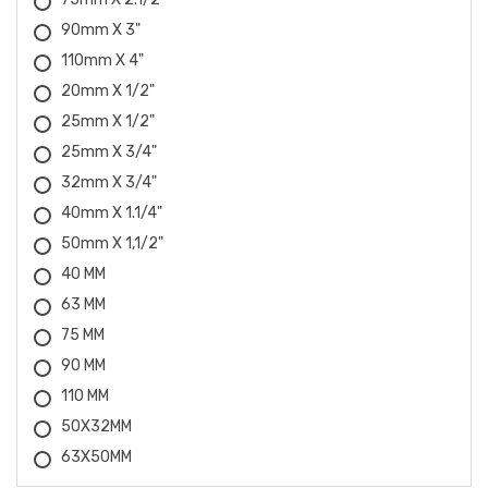
90mm X 3"
CESTARI
110mm X 4"
CHICAGO
20mm X 1/2"
25mm X 1/2"
CID
25mm X 3/4"
COBIX
32mm X 3/4"
40mm X 1.1/4"
CROMATELL
50mm X 1,1/2"
DRAKAR
40 MM
63 MM
EBERLE
75 MM
EDA
90 MM
110 MM
ELECTROPLASTIC
50X32MM
63X50MM
EMEB
75x63mm