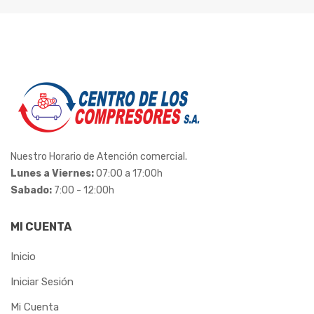
LENOX
LIDER
LONAFORTE
LUBEFER
MADEMIL
Nuestro Horario de Atención comercial.
MAR-GIRIUS
Lunes a Viernes:
07:00 a 17:00h
Sabado:
7:00 - 12:00h
MARCON
MI CUENTA
MAX
Inicio
METALCAVA
Iniciar Sesión
METALMATRIX
Mi Cuenta