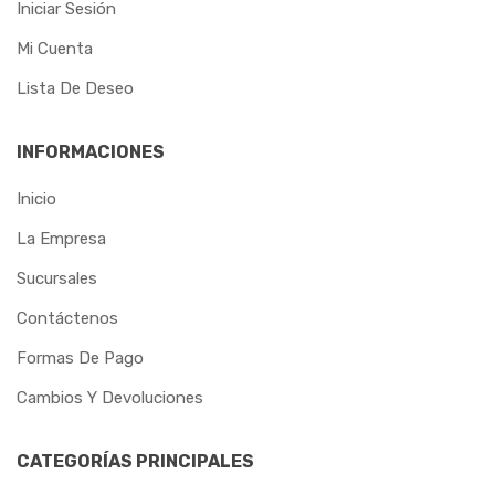
Iniciar Sesión
MAX
Mi Cuenta
METALCAVA
Lista De Deseo
METALMATRIX
INFORMACIONES
METALPLAN
Inicio
MGS
La Empresa
MORETZSOHN
Sucursales
MOTOMIL
Contáctenos
NORTEFIOS
Formas De Pago
OSBORN
Cambios Y Devoluciones
OXIGEN
CATEGORÍAS PRINCIPALES
PAMPEANO