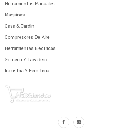
Herramientas Manuales
PANDOLFO
Maquinas
PAULIMODAR
Casa & Jardin
Compresores De Aire
PEM
Herramientas Electricas
PERFIL
Gomeria Y Lavadero
PRESSURE
Industria Y Ferreteria
PUMA
RASTREAR
RAVEN
REBOUCAS
RIBEIRO