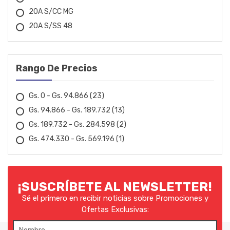
20A S/CC MG
EDA
20A S/SS 48
ELECTROPLASTIC
EMEB
Rango De Precios
FAESIN
Gs. 0 - Gs. 94.866
(23)
FANEP
Gs. 94.866 - Gs. 189.732
(13)
FERMAK
Gs. 189.732 - Gs. 284.598
(2)
Gs. 474.330 - Gs. 569.196
(1)
FIAC
FIOLUX
¡SUSCRÍBETE AL NEWSLETTER!
FLACH
Sé el primero en recibir noticias sobre Promociones y
Ofertas Exclusivas:
FOX