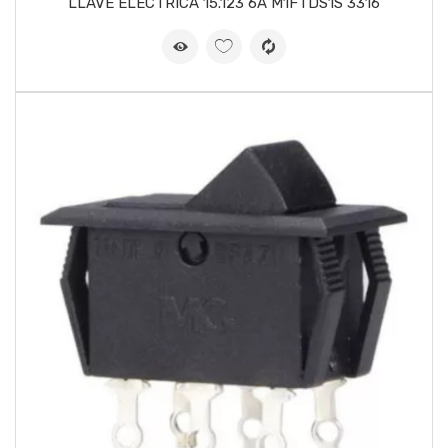
LLAVE ELECTRICA 15.123 6A M1FTDS1S 3316