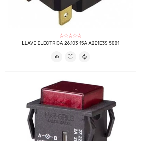
LLAVE ELECTRICA 26.103 15A A2E1E3S 5881