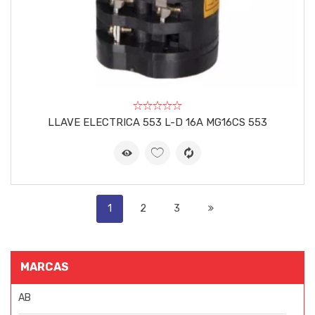
LLAVE ELECTRICA 553 L-D 16A MG16CS 553
1
2
3
MARCAS
AB