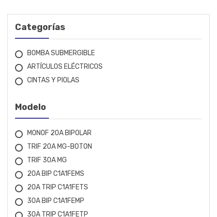
BIGOLAR
BOSCH
Categorías
BOVENAU
BOMBA SUBMERGIBLE
CARBOGRAFITE
ARTÍCULOS ELÉCTRICOS
CINTAS Y PIOLAS
CESTARI
CHICAGO
Modelo
CID
MONOF 20A BIPOLAR
COBIX
TRIF 20A MG-BOTON
TRIF 30A MG
CROMATELL
20A BIP C1A1FEMS
20A TRIP C1A1FETS
DRAKAR
30A BIP C1A1FEMP
EBERLE
30A TRIP C1A1FETP