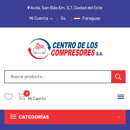
Avda. San Blás Km. 3,7, Ciudad del Este
Mi Cuenta
Gs.
Paraguay
MI CUENTA
LISTA DE DESEOS
PEDIDOS
INICIAR SESIÓN
REGISTRARSE
0
Mi Carrito
CATEGORÍAS