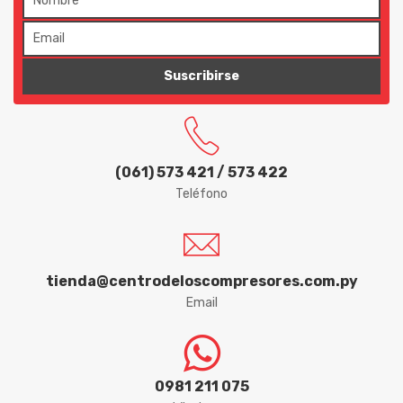
FVA
GARTHEN
Suscribirse
GEDORE
GOLD
HALTBAR
(061) 573 421 / 573 422
Teléfono
HYDRONLUBZ
IBIRA
ICDER
tienda@centrodeloscompresores.com.py
Email
IMAR
INPACOM
0981 211 075
IRWIN