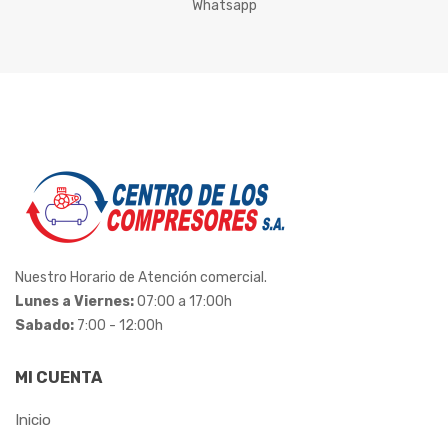
Whatsapp
ITACORDAS
KORTEK
LEDAN
LENOX
LIDER
LONAFORTE
Nuestro Horario de Atención comercial.
LUBEFER
Lunes a Viernes:
07:00 a 17:00h
Sabado:
7:00 - 12:00h
MADEMIL
MI CUENTA
MAR-GIRIUS
Inicio
MARCON