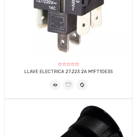
LLAVE ELECTRICA 27.223 2A M1FT1DE3S