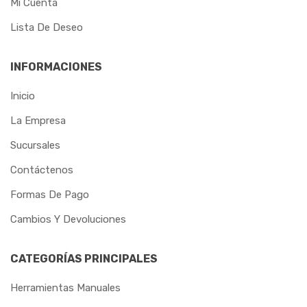
Mi Cuenta
MORETZSOHN
Lista De Deseo
MOTOMIL
INFORMACIONES
NORTEFIOS
Inicio
OSBORN
La Empresa
OXIGEN
Sucursales
PAMPEANO
Contáctenos
PANDOLFO
Formas De Pago
Cambios Y Devoluciones
PAULIMODAR
PEM
CATEGORÍAS PRINCIPALES
PERFIL
Herramientas Manuales