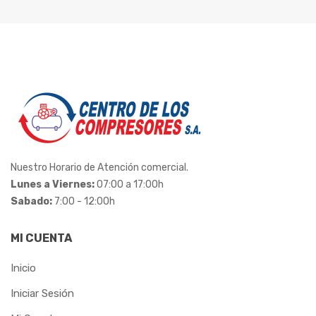
LONAFORTE
LUBEFER
MADEMIL
MAR-GIRIUS
MARCON
Nuestro Horario de Atención comercial.
MAX
Lunes a Viernes:
07:00 a 17:00h
Sabado:
7:00 - 12:00h
METALCAVA
MI CUENTA
METALMATRIX
Inicio
METALPLAN
Iniciar Sesión
MGS