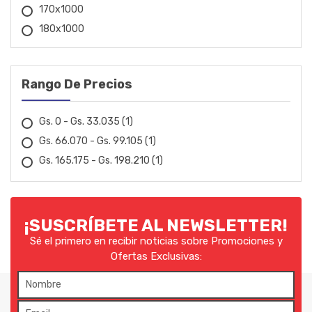
170x1000
FERMAK
180x1000
20x1000
FIAC
30x1000
Rango De Precios
FIOLUX
35x1000
90x1000
FLACH
Gs. 0 - Gs. 33.035
(1)
100x1000
Gs. 66.070 - Gs. 99.105
(1)
FOX
130x1000
Gs. 165.175 - Gs. 198.210
(1)
150x1000
FVA
200x1000
GARTHEN
50x30x1000
¡SUSCRÍBETE AL NEWSLETTER!
60x30x1000
GEDORE
Sé el primero en recibir noticias sobre Promociones y
90x50x1000
Ofertas Exclusivas:
110x50x1000
GOLD
120x80x1000
HALTBAR
130x80x1000