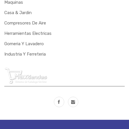
PRESSURE
Maquinas
Casa & Jardin
PUMA
Compresores De Aire
RASTREAR
Herramientas Electricas
RAVEN
Gomeria Y Lavadero
REBOUCAS
Industria Y Ferreteria
RIBEIRO
RIO CLARO
RIOSUL
ROCAMA
ROHM
SANAYR