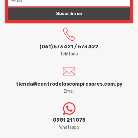
140x80x1000
HYDRONLUBZ
150x50x1000
Suscribirse
IBIRA
150x80x1000
40x30x1000
ICDER
80x30x1000
IMAR
(061) 573 421 / 573 422
Teléfono
INPACOM
IRWIN
tienda@centrodeloscompresores.com.py
ITACORDAS
Email
KORTEK
LEDAN
0981 211 075
LENOX
Whatsapp
LIDER