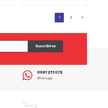
1
2
Suscribirse
0981 211 075
Whatsapp