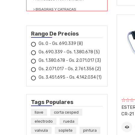
BISAGRAS Y CATRACAS
CAJA Y CARRITO PARA
HERRAMIENTAS
Rango De Precios
CANDADOS Y CERRADURAS
Gs. 0 - Gs. 690.339
(8)
CARPAS
Gs. 690.339 - Gs. 1.380.678
(5)
CHAPERÍA Y PINTURA
Gs. 1.380.678 - Gs. 2.071.017
(3)
CINTAS Y PIOLAS
Gs. 2.071.017 - Gs. 2.761.356
(2)
Gs. 3.451.695 - Gs. 4.142.034
(1)
CIZALLA PARA CHAPAS Y
VARILLAS
DISCO DE CORTE Y PIEDRA
Tags Populares
ESMERIL
ESTER
llave
corta cesped
ELECTRODO, ESTAÑO Y ALAMBRE
CR-21
DE SOLDAR
electrodo
rueda
valvula
soplete
pintura
ENGRASADORES Y LUBRICACIÓN