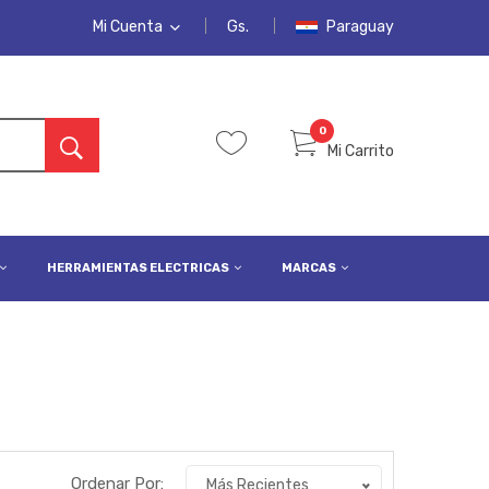
Mi Cuenta
Gs.
Paraguay
MI CUENTA
LISTA DE DESEOS
0
Mi Carrito
PEDIDOS
INICIAR SESIÓN
REGISTRARSE
HERRAMIENTAS ELECTRICAS
MARCAS
Ordenar Por:
Más Recientes