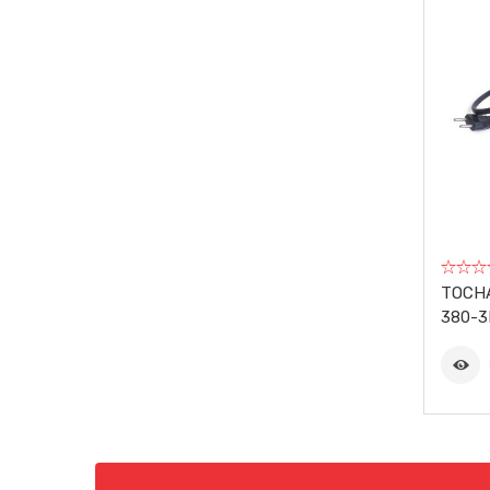
FOX
FVA
GARTHEN
GEDORE
GOLD
HALTBAR
TOCHA
HYDRONLUBZ
380-
IBIRA
ICDER
IMAR