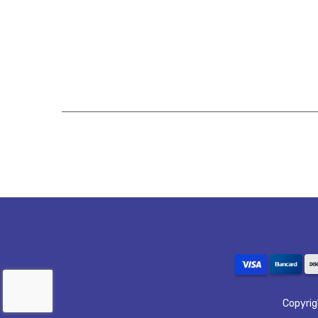
MARCON
MAX
METALCAVA
METALMATRIX
METALPLAN
MGS
MORETZSOHN
MOTOMIL
NORTEFIOS
OSBORN
Copyri