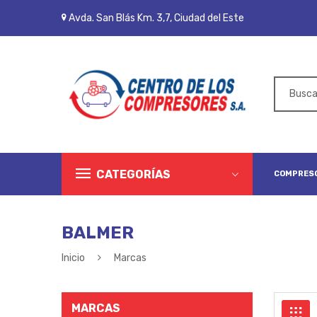
Avda. San Blás Km. 3,7, Ciudad del Este
CATEGORÍAS
COMPRESO
BALMER
Inicio
Marcas
MARCAS