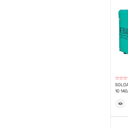
EBERLE
EDA
ELECTROPLASTIC
EMEB
FAESIN
FANEP
SOLDA
FERMAK
10 14
FIAC
FIOLUX
FLACH