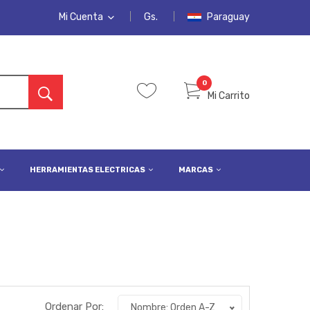
Mi Cuenta
Gs.
Paraguay
MI CUENTA
LISTA DE DESEOS
0
Mi Carrito
PEDIDOS
INICIAR SESIÓN
REGISTRARSE
HERRAMIENTAS ELECTRICAS
MARCAS
Ordenar Por:
Nombre: Orden A-Z