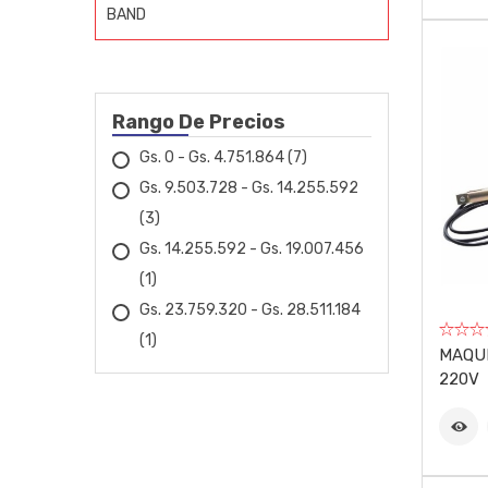
BAND
BIGOLAR
BOSCH
Rango De Precios
BOVENAU
Gs. 0 - Gs. 4.751.864
(7)
Gs. 9.503.728 - Gs. 14.255.592
CARBOGRAFITE
(3)
CESTARI
Gs. 14.255.592 - Gs. 19.007.456
(1)
CHICAGO
Gs. 23.759.320 - Gs. 28.511.184
(1)
CID
MAQUI
220V
COBIX
CROMATELL
DRAKAR