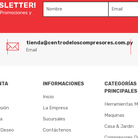
WSLETTER!
e Promociones y
tienda@centrodeloscompresores.com.py
Email
NTA
INFORMACIONES
CATEGORÍAS
PRINCIPALES
Inicio
Herramientas M
esión
La Empresa
Maquinas
ta
Sucursales
Casa & Jardin
 Deseo
Contáctenos
Compresores De