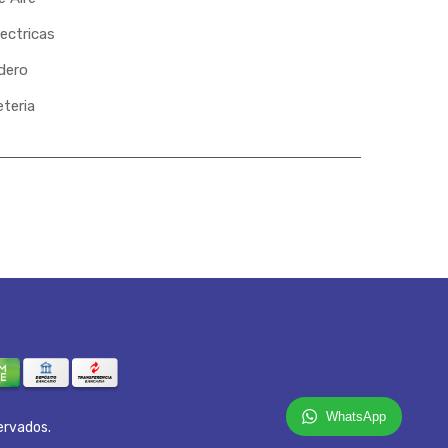
ectricas
dero
eteria
WhatsApp
ervados.