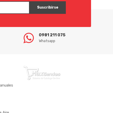
Suscribirse
0981 211 075
Whatsapp
anuales
 Aire