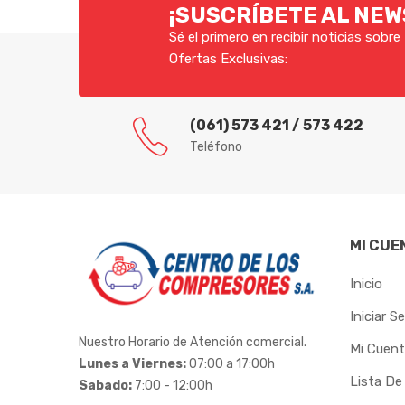
INPACOM
¡SUSCRÍBETE AL NE
Sé el primero en recibir noticias sobr
IRWIN
Ofertas Exclusivas:
ITACORDAS
KORTEK
(061) 573 421 / 573 422
Teléfono
LEDAN
LENOX
LIDER
MI CUE
LONAFORTE
Inicio
LUBEFER
Iniciar S
Nuestro Horario de Atención comercial.
Mi Cuen
MADEMIL
Lunes a Viernes:
07:00 a 17:00h
Lista De
Sabado:
7:00 - 12:00h
MAR-GIRIUS