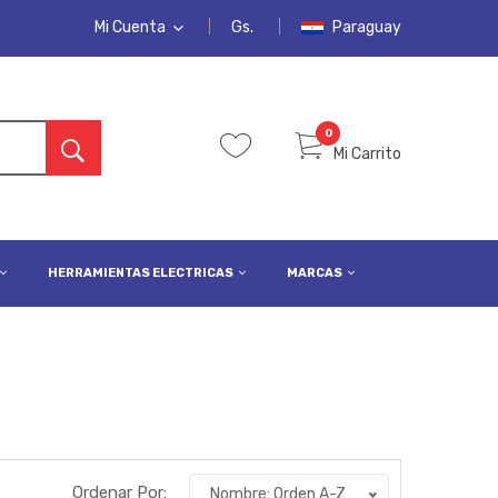
Mi Cuenta
Gs.
Paraguay
MI CUENTA
LISTA DE DESEOS
0
Mi Carrito
PEDIDOS
INICIAR SESIÓN
REGISTRARSE
HERRAMIENTAS ELECTRICAS
MARCAS
Ordenar Por:
Nombre: Orden A-Z