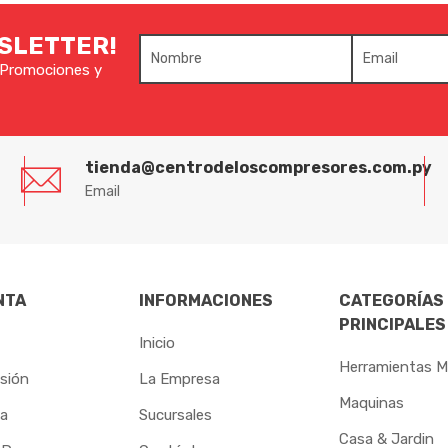
WSLETTER!
e Promociones y
tienda@centrodeloscompresores.com.py
Email
NTA
INFORMACIONES
CATEGORÍAS
PRINCIPALES
Inicio
Herramientas M
esión
La Empresa
Maquinas
ta
Sucursales
Casa & Jardin