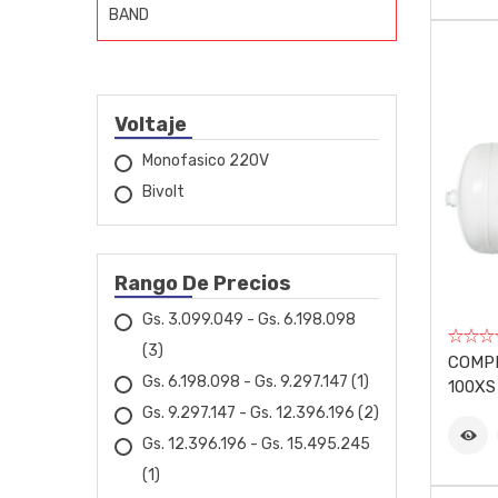
BAND
BIGOLAR
BOSCH
Voltaje
BOVENAU
Monofasico 220V
Bivolt
CARBOGRAFITE
CESTARI
Rango De Precios
CHICAGO
Gs. 3.099.049 - Gs. 6.198.098
CID
(3)
COMP
Gs. 6.198.098 - Gs. 9.297.147
(1)
100XS
COBIX
Gs. 9.297.147 - Gs. 12.396.196
(2)
Gs. 12.396.196 - Gs. 15.495.245
CROMATELL
(1)
DRAKAR