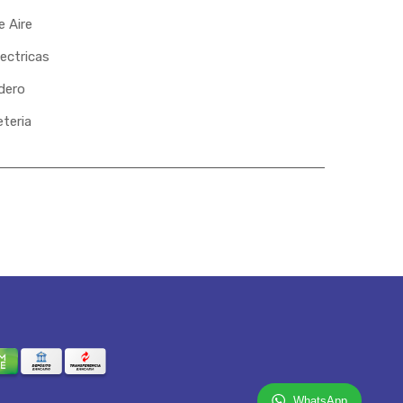
 Aire
ectricas
dero
eteria
WhatsApp