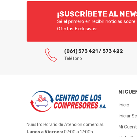
FOX
¡SUSCRÍBETE AL NE
FVA
Sé el primero en recibir noticias sobr
Ofertas Exclusivas:
GARTHEN
GEDORE
(061) 573 421 / 573 422
Teléfono
GOLD
HALTBAR
HYDRONLUBZ
MI CUE
IBIRA
Inicio
ICDER
Iniciar S
Nuestro Horario de Atención comercial.
IMAR
Mi Cuen
Lunes a Viernes:
07:00 a 17:00h