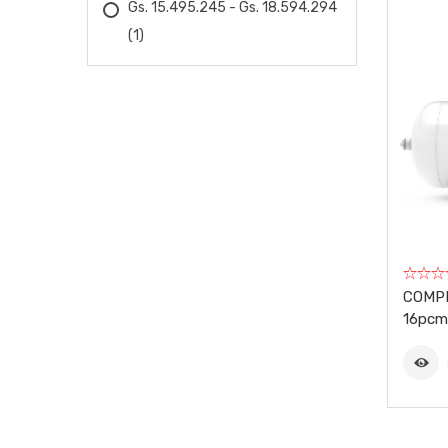
Gs. 15.495.245 - Gs. 18.594.294
(1)
EBERLE
EDA
ELECTROPLASTIC
EMEB
FAESIN
FANEP
COMP
FERMAK
16pcm
FIAC
FIOLUX
FLACH