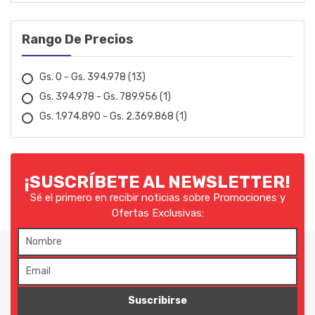
DRAKAR
EBERLE
Rango De Precios
EDA
Gs. 0 - Gs. 394.978
(13)
ELECTROPLASTIC
Gs. 394.978 - Gs. 789.956
(1)
Gs. 1.974.890 - Gs. 2.369.868
(1)
EMEB
FAESIN
¡SUSCRÍBETE AL NEWSLETTER!
FANEP
Sé el primero en recibir noticias sobre Promociones y
Ofertas Exclusivas:
FERMAK
FIAC
FIOLUX
Suscribirse
FLACH