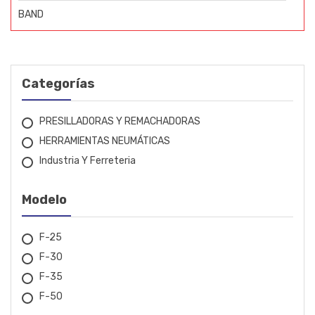
BAND
BIGOLAR
BOSCH
Categorías
BOVENAU
PRESILLADORAS Y REMACHADORAS
CARBOGRAFITE
HERRAMIENTAS NEUMÁTICAS
Industria Y Ferreteria
CESTARI
CHICAGO
Modelo
CID
F-25
COBIX
F-30
F-35
CROMATELL
F-50