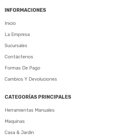
INFORMACIONES
MARCON
Inicio
MAX
La Empresa
METALCAVA
Sucursales
METALMATRIX
Contáctenos
METALPLAN
Formas De Pago
MGS
Cambios Y Devoluciones
MORETZSOHN
CATEGORÍAS PRINCIPALES
MOTOMIL
Herramientas Manuales
NORTEFIOS
Maquinas
OSBORN
Casa & Jardin