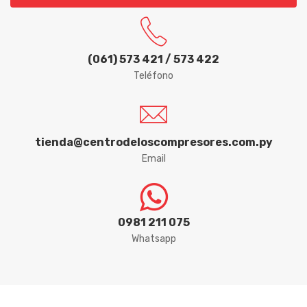
FOX
FVA
(061) 573 421 / 573 422
Teléfono
GARTHEN
GEDORE
GOLD
tienda@centrodeloscompresores.com.py
Email
HALTBAR
HYDRONLUBZ
0981 211 075
IBIRA
Whatsapp
ICDER
IMAR