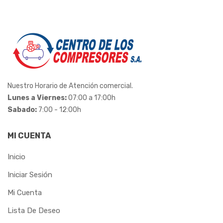
INPACOM
IRWIN
ITACORDAS
KORTEK
Nuestro Horario de Atención comercial.
LEDAN
Lunes a Viernes:
07:00 a 17:00h
Sabado:
7:00 - 12:00h
LENOX
LIDER
MI CUENTA
LONAFORTE
Inicio
Iniciar Sesión
LUBEFER
Mi Cuenta
MADEMIL
Lista De Deseo
MAR-GIRIUS