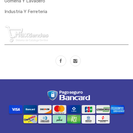
Gomeria Y Lavadero
PEM
Industria Y Ferreteria
PERFIL
PRESSURE
PUMA
RASTREAR
RAVEN
REBOUCAS
RIBEIRO
RIO CLARO
RIOSUL
ROCAMA