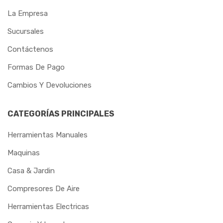
La Empresa
METALPLAN
Sucursales
MGS
Contáctenos
MORETZSOHN
Formas De Pago
MOTOMIL
Cambios Y Devoluciones
NORTEFIOS
CATEGORÍAS PRINCIPALES
OSBORN
Herramientas Manuales
OXIGEN
Maquinas
PAMPEANO
Casa & Jardin
Compresores De Aire
PANDOLFO
Herramientas Electricas
PAULIMODAR