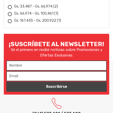
EMEB
Gs. 33.487 - Gs. 66.974
(2)
FAESIN
Gs. 66.974 - Gs. 100.461
(1)
Gs. 167.435 - Gs. 200.922
(1)
FANEP
FERMAK
¡SUSCRÍBETE AL NEWSLETTER!
FIAC
Sé el primero en recibir noticias sobre Promociones y
FIOLUX
Ofertas Exclusivas:
FLACH
FOX
Suscribirse
FVA
GARTHEN
GEDORE