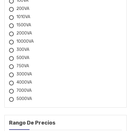
100VA
CARBOGRAFITE
200VA
1010VA
CESTARI
1500VA
CHICAGO
2000VA
10000VA
CID
300VA
COBIX
500VA
750VA
CROMATELL
3000VA
DRAKAR
4000VA
7000VA
EBERLE
5000VA
EDA
ELECTROPLASTIC
Rango De Precios