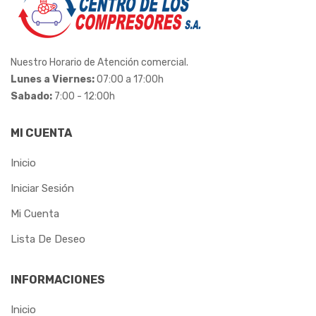
LEDAN
LENOX
Nuestro Horario de Atención comercial.
LIDER
Lunes a Viernes:
07:00 a 17:00h
Sabado:
7:00 - 12:00h
LONAFORTE
LUBEFER
MI CUENTA
MADEMIL
Inicio
Iniciar Sesión
MAR-GIRIUS
Mi Cuenta
MARCON
Lista De Deseo
MAX
INFORMACIONES
METALCAVA
Inicio
METALMATRIX