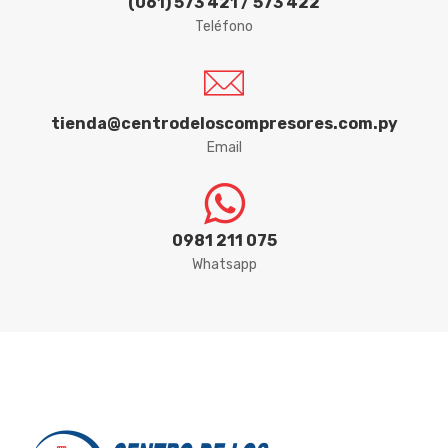
(061) 573 421 / 573 422
Teléfono
GOLD
HALTBAR
HYDRONLUBZ
tienda@centrodeloscompresores.com.py
Email
IBIRA
ICDER
0981 211 075
IMAR
Whatsapp
INPACOM
IRWIN
ITACORDAS
KORTEK