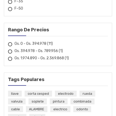
F-35
LLAVE TORX
F-50
LLAVES GRIFO
MARTILLOS, MAZOS Y CINZELES
Rango De Precios
PINZAS
PRESILLADORAS Y REMACHADORAS
Gs. 0 - Gs. 394.978
(11)
PUNZON Y SACA PINOS
Gs. 394.978 - Gs. 789.956
(1)
SACA POLEAS, SACA PRISIONEROS
Gs. 1.974.890 - Gs. 2.369.868
(1)
SOQUETES Y ACCESORIOS
LLAVE TUBO
Tags Populares
Casa & Jardin
llave
corta cesped
electrodo
rueda
Industria y Ferreteria
valvula
soplete
pintura
combinada
cable
ALAMBRE
electrico
odonto