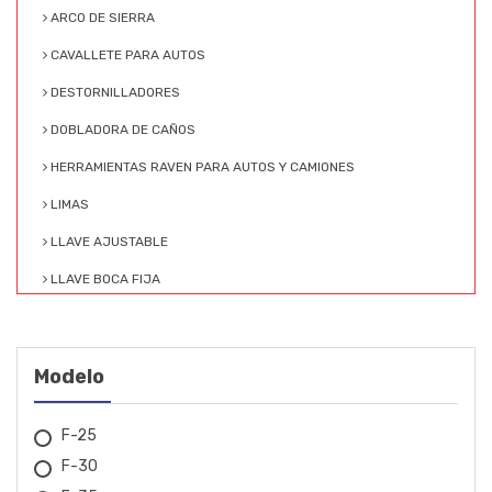
ARCO DE SIERRA
CAVALLETE PARA AUTOS
DESTORNILLADORES
DOBLADORA DE CAÑOS
HERRAMIENTAS RAVEN PARA AUTOS Y CAMIONES
LIMAS
LLAVE AJUSTABLE
LLAVE BOCA FIJA
LLAVE COMBINADA
LLAVE ESTRELLA
Modelo
LLAVE HEXAGONAL
LLAVE SACA FILTRO
F-25
F-30
LLAVE TIPO L