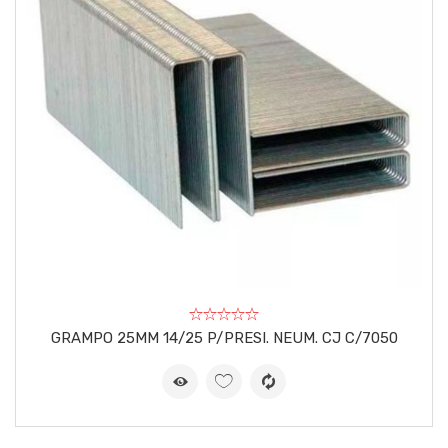
GRAMPO 25MM 14/25 P/PRESI. NEUM. CJ C/7050