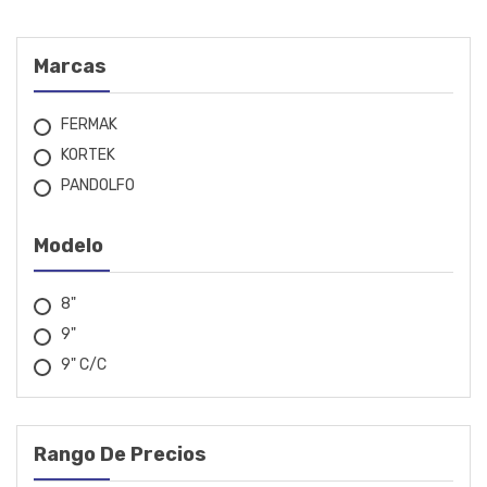
TRITURADORES
Marcas
Industria y Ferreteria
FERMAK
KORTEK
PANDOLFO
Modelo
8"
9"
9" C/c
Rango De Precios